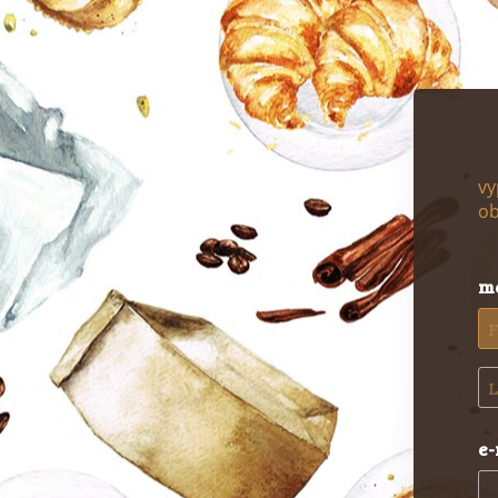
vy
ob
m
e-