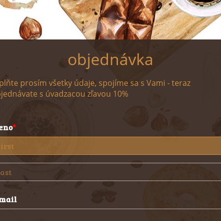
objednávka
plňte prosím všetky údaje, spojíme sa s Vami - teraz
jednávate s úvadzacou zľavou 10%
eno
mail