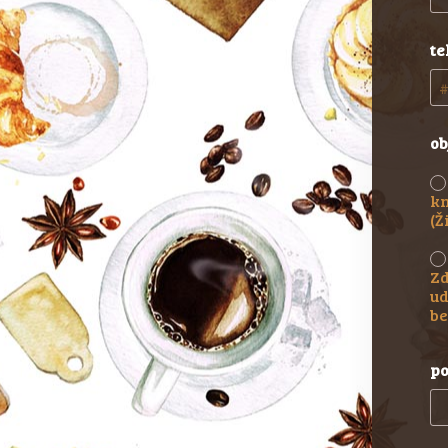
te
ob
kn
(Ž
Zd
ud
be
po