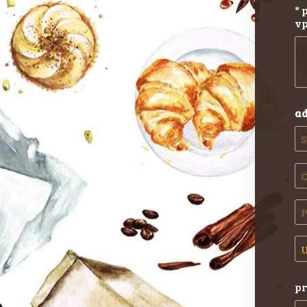
*
vp
ad
pr