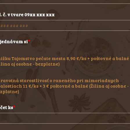
l. č. v tvare 09xx xxx xxx
jednávam si
ižku Tajomstvo pečate mesta 8,90 €/ks + poštovné a balné
ilina aj osobne - bezplatne)
ravotná starostlivosť o raneného pri mimoriadnych
alostiach 11 €/ks + 3 € poštovné a balné (Žilina aj osobne -
zplatne)
čet ks