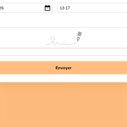
:
26
13
17
Envoyer