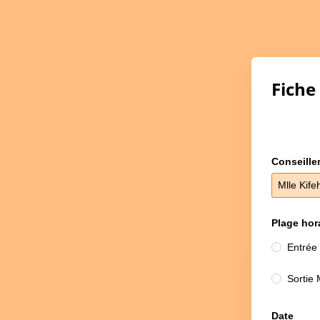
Fiche
Conseiller
Mlle Kife
Plage hor
Entrée
Sortie 
Date