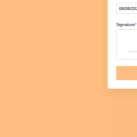
08
/
08
/
20
Signature