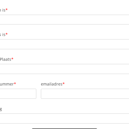
 is
 is
Plaats
nummer
emailadres
g