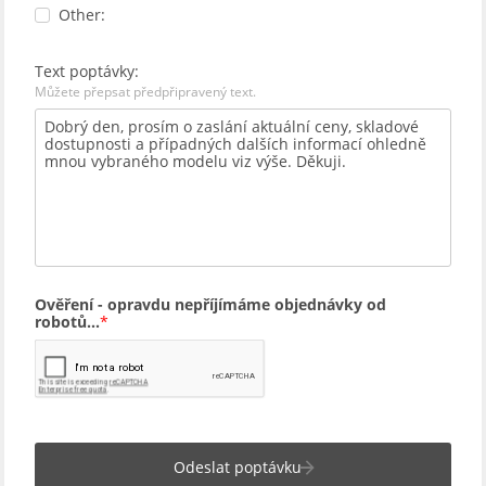
Other:
Text poptávky:
Můžete přepsat předpřipravený text.
Ověření - opravdu nepříjímáme objednávky od
robotů...
Odeslat poptávku