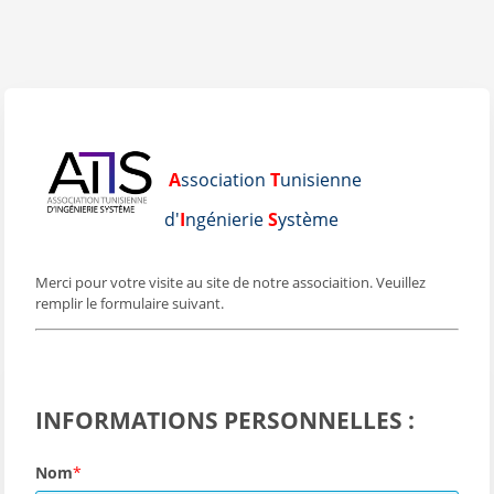
A
ssociation
T
unisienne
d'
I
ngénierie
S
ystème
Merci pour votre visite au site de notre associaition. Veuillez
remplir le formulaire suivant.
INFORMATIONS PERSONNELLES :
Nom