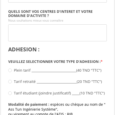
QUELS SONT VOS CENTRES D'INTERET ET VOTRE
DOMAINE D'ACTIVITE ?
Nous souhaitons mieux vous connaître
ADHESION :
VEUILLEZ SELECTIONNER VOTRE TYPE D'ADHESION :
Plein tarif _____________________________(40 TND "TTC")
Tarif retraité __________________________(20 TND "TTC")
Tarif étudiant (joindre justificatif) _____(10 TND "TTC")
Modalité de paiement :
espèces ou chèque au nom de "
Ass Tun Ingénierie Système",
ou virement au compte de l'ATIS : RIB