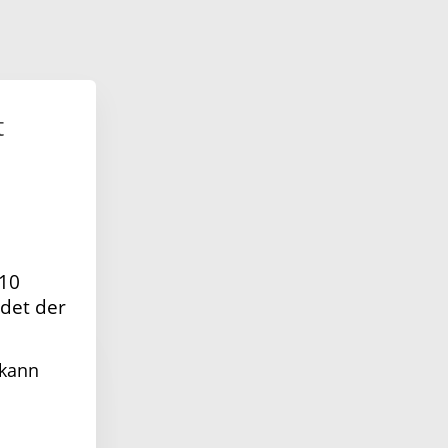
t
 10
ndet der
 kann