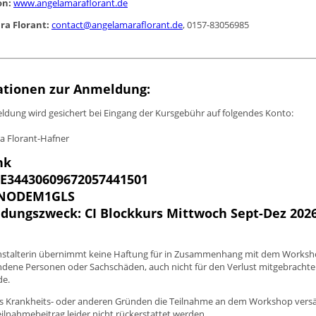
on:
www.angelamaraflorant.de
ra Florant:
contact@angelamaraflorant.de
, 0157-83056985
ationen zur Anmeldung:
dung wird gesichert bei Eingang der Kursgebühr auf folgendes Konto:
a Florant-Hafner
nk
DE34430609672057441501
ENODEM1GLS
dungszweck: CI Blockkurs Mittwoch Sept-Dez 202
nstalterin übernimmt keine Haftung für in Zusammenhang mit dem Worksh
ndene Personen oder Sachschäden, auch nicht für den Verlust mitgebrachte
de.
 Krankheits- oder anderen Gründen die Teilnahme an dem Workshop versä
ilnahmebeitrag leider nicht rückerstattet werden.