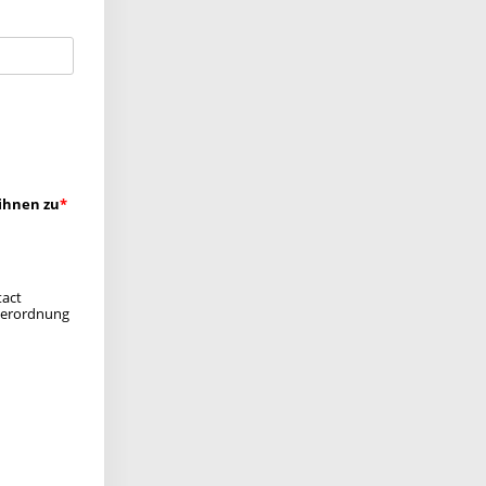
ihnen zu
tact
verordnung