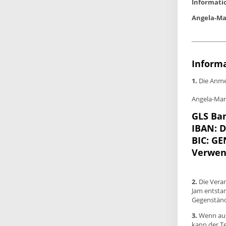
Informati
Angela-Ma
Inform
1.
Die Anmel
Angela-Mar
GLS Ba
IBAN: 
BIC: G
Verwen
2.
Die Vera
Jam entsta
Gegenstän
3.
Wenn aus
kann der Te