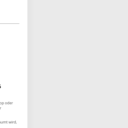
6
op oder
r
umt wird,