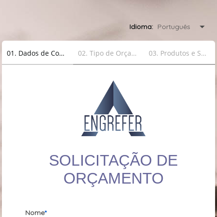
Português
Idioma:
01
.
Dados de Contato
02
.
Tipo de Orçamento
03
.
Produtos e Serviços
SOLICITAÇÃO DE
ORÇAMENTO
Nome