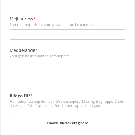
Mejl adress
Samma mejl adress som användes vid bokningen
Meddelande
Vänligen beskriv händelseförloppet.
Bifoga fil*
Här laddar du upp den bekräftelserapport (Missing Bag rapport) som
du erhållit från flygbolaget för ditt borttappade bagage
Choose files or drag here