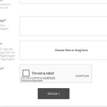
 adress
es vid
de
skriv
loppet.
*
du upp det
Choose files or drag here
ntyg som du
 flygbolaget
 flygningen.
on
Skicka