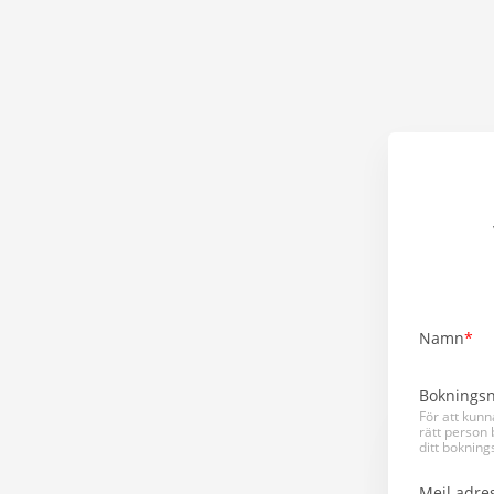
Namn
Boknings
För att kunn
rätt person 
ditt bokni
Mejl adre