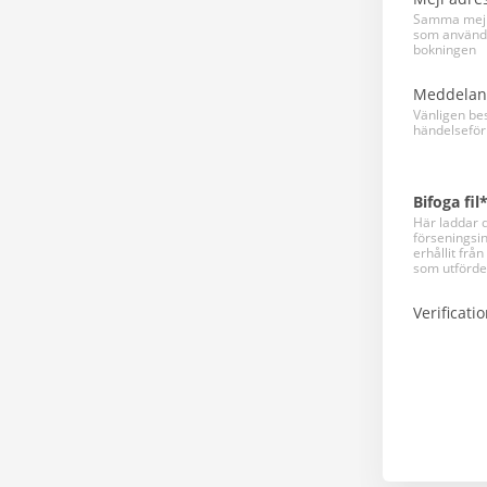
Samma mejl
som använd
bokningen
Meddelan
Vänligen be
händelseför
Bifoga fil
Här laddar 
förseningsi
erhållit från
som utförde
Verificati