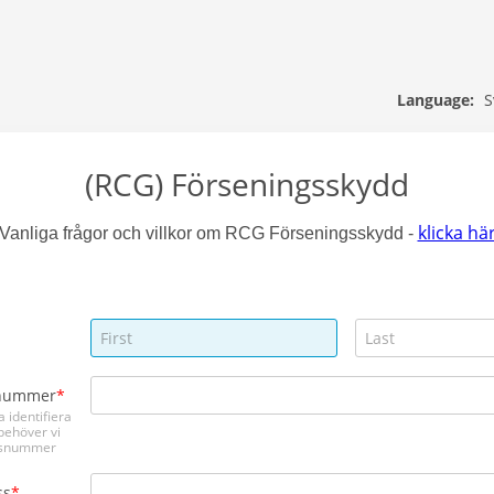
S
Language:
(RCG) Förseningsskydd
klicka hä
Vanliga frågor och villkor om RCG Förseningsskydd
-
nummer
a identifiera
behöver vi
ngsnummer
ss