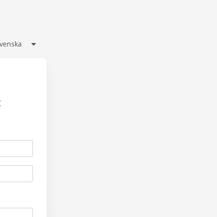
venska
r