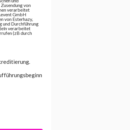
ischen und
r Zusendung von
nen verarbeitet
an.event GmbH
n von Esterhazy,
ng und Durchführung
eln verarbeitet
rrufen (zB durch
kreditierung.
Aufführungsbeginn