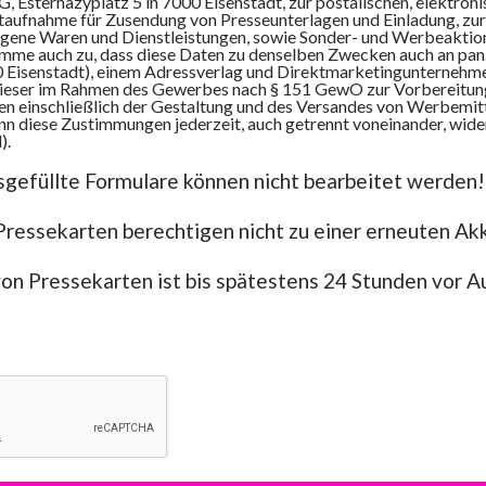
, Esterhazyplatz 5 in 7000 Eisenstadt, zur postalischen, elektron
taufnahme für Zusendung von Presseunterlagen und Einladung, zu
igene Waren und Dienstleistungen, sowie Sonder- und Werbeaktio
timme auch zu, dass diese Daten zu denselben Zwecken auch an p
0 Eisenstadt), einem Adressverlag und Direktmarketingunternehme
dieser im Rahmen des Gewerbes nach § 151 GewO zur Vorbereitu
n einschließlich der Gestaltung und des Versandes von Werbemitt
nn diese Zustimmungen jederzeit, auch getrennt voneinander, wide
).
sgefüllte Formulare können nicht bearbeitet werden!
Pressekarten berechtigen nicht zu einer erneuten Ak
von Pressekarten ist bis spätestens 24 Stunden vor 