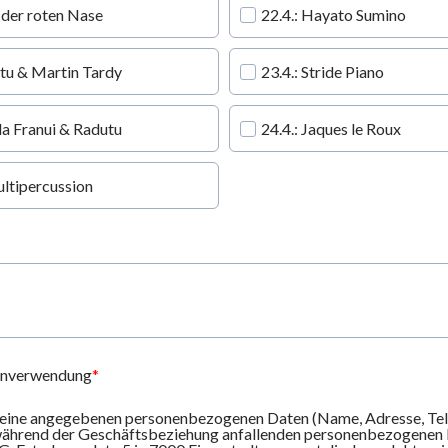
t der roten Nase
22.4.: Hayato Sumino
tu & Martin Tardy
23.4.: Stride Piano
a Franui & Radutu
24.4.: Jaques le Roux
ultipercussion
enverwendung
 meine angegebenen personenbezogenen Daten (Name, Adresse, Te
während der Geschäftsbeziehung anfallenden personenbezogenen 