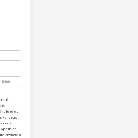
lación
o de
finalidad de
la Fundación.
 no serán
, oposición,
ito enviado a