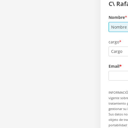
C\ Raf
Nombre
cargo
Email
INFORMACIÓN
vigente sobr
tratamiento p
gestionar su 
Sus datos no 
objeto de tra
portabilidad 