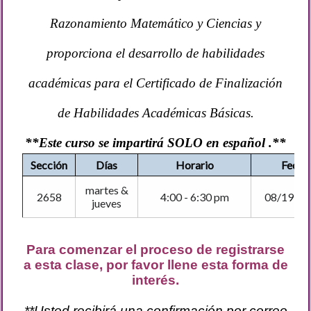
Razonamiento Matemático y Ciencias y
proporciona el desarrollo de habilidades
académicas para el Certificado de Finalización
de Habilidades Académicas Básicas.
**Este curso se impartirá SOLO en español .**
Sección
Días
Horario
Fecha
martes &
2658
4:00 - 6:30 pm
08/19 - 1
jueves
Para comenzar el proceso de registrarse
a esta clase, por favor llene esta forma de
interés.
**
Usted recibirá una confirmación por correo