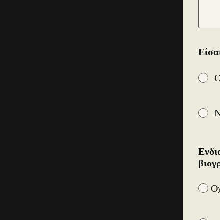
Είσα
Ο
Ν
Ενδι
βιογ
Οχ