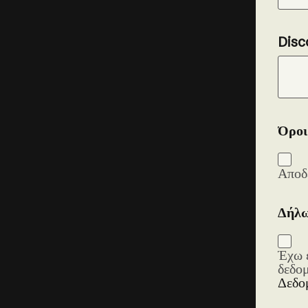
Disc
Όροι
Αποδ
Δήλω
Έχω 
δεδο
Δεδο