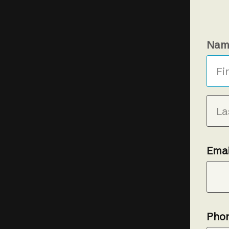
Nam
Emai
Pho