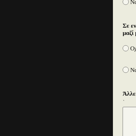
Ν
Σε ε
μαζί 
Οχ
Ν
Άλλε
`