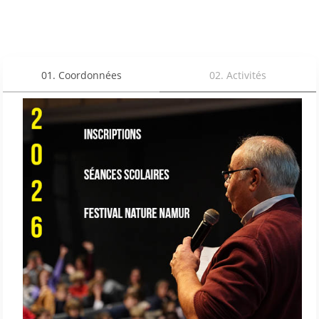
01
.
Coordonnées
02
.
Activités