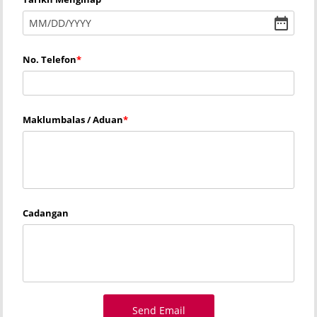
MM
/
DD
/
YYYY
No. Telefon
Maklumbalas / Aduan
Cadangan
Send Email