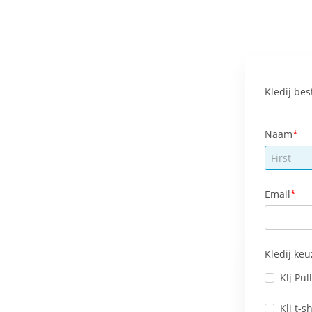
Kledij bes
Naam
Email
Kledij keu
Klj Pull
Klj t-sh