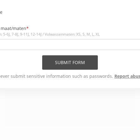
je
 maat/maten
 5-6J, 7-8J, 9-11J, 12-14J / Volwassenmaten: XS, S, M, L, XL
SUBMIT FORM
ever submit sensitive information such as passwords.
Report abu