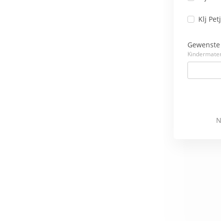
Klj Pet
Gewenste
Kindermaten:
N