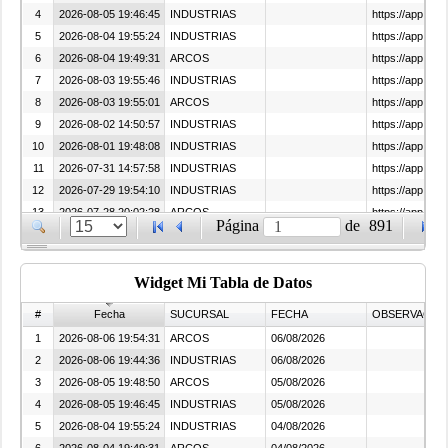
4
2026-08-05 19:46:45
INDUSTRIAS
https://app.12
5
2026-08-04 19:55:24
INDUSTRIAS
https://app.12
6
2026-08-04 19:49:31
ARCOS
https://app.12
7
2026-08-03 19:55:46
INDUSTRIAS
https://app.12
8
2026-08-03 19:55:01
ARCOS
https://app.12
9
2026-08-02 14:50:57
INDUSTRIAS
https://app.12
10
2026-08-01 19:48:08
INDUSTRIAS
https://app.12
11
2026-07-31 14:57:58
INDUSTRIAS
https://app.12
12
2026-07-29 19:54:10
INDUSTRIAS
https://app.12
13
2026-07-28 20:02:28
ARCOS
https://app.12
Página
de
891
14
2026-07-28 19:41:28
INDUSTRIAS
https://app.12
15
2026-07-27 20:08:08
ARCOS
https://app.12
Widget Mi Tabla de Datos
#
Fecha
SUCURSAL
FECHA
OBSERVACIO
1
2026-08-06 19:54:31
ARCOS
06/08/2026
2
2026-08-06 19:44:36
INDUSTRIAS
06/08/2026
3
2026-08-05 19:48:50
ARCOS
05/08/2026
4
2026-08-05 19:46:45
INDUSTRIAS
05/08/2026
5
2026-08-04 19:55:24
INDUSTRIAS
04/08/2026
6
2026-08-04 19:49:31
ARCOS
04/08/2026