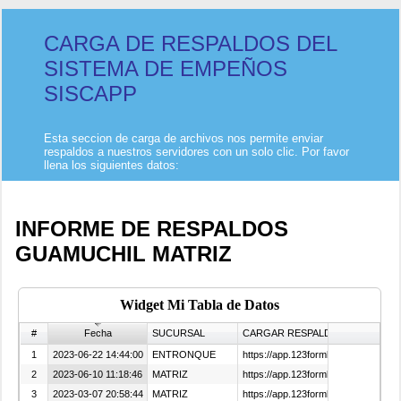
CARGA DE RESPALDOS DEL
SISTEMA DE EMPEÑOS
SISCAPP
Esta seccion de carga de archivos nos permite enviar
respaldos a nuestros servidores con un solo clic. Por favor
llena los siguientes datos:
INFORME DE RESPALDOS
GUAMUCHIL MATRIZ
Widget Mi Tabla de Datos
#
Fecha
SUCURSAL
CARGAR RESPALDO:
1
2023-06-22 14:44:00
ENTRONQUE
https://app.123formbuilder.com/upl
2
2023-06-10 11:18:46
MATRIZ
https://app.123formbuilder.com/up
3
2023-03-07 20:58:44
MATRIZ
https://app.123formbuilder.com/up